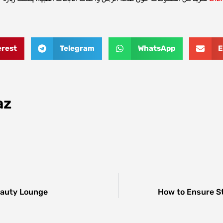
erest
Telegram
WhatsApp
E
az
eauty Lounge
How to Ensure S