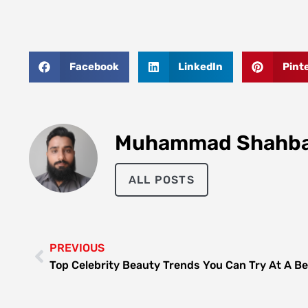
Facebook
LinkedIn
Pint
Muhammad Shahb
ALL POSTS
PREVIOUS
Top Celebrity Beauty Trends You Can Try At A B