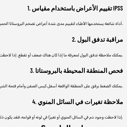
1. تقييم الأعراض باستخدام مقياس IPSS
يعد مقياس أعراض البروستاتا الدولي (IPSS) أداة شائعة يستخدمها الأطباء لتقييم مدى شدة أعراض تضخم البروستاتا الحميد. يمكن للرجل الإجابة على مجموعة من الأسئلة حول نمط التبول وشدته، ومن ثم تقييم حالته بناءً على النتيجة.
2. مراقبة تدفق البول
.
يمكنك ملاحظة تدفق البول لمعرفة ما إذا كان هناك ضعف أو تقطع. إذا لاحظت ت
3. فحص المنطقة المحيطة بالبروستاتا
يمكنك الضغط برفق على المنطقة الواقعة أسفل كيس الصفن وأمام فتحة الشرج للتحقق مما إذا كنت تشعر بألم أو انزعاج، حيث يمكن أن يكون الألم مؤشرًا على التهاب البروستاتا.
4. ملاحظة تغيرات في السائل المنوي
إذا لاحظت وجود دم في السائل المنوي أو تغيرًا في لونه أو قوامه، فقد يكون ذلك علامة على التهاب البروستاتا أو مشكلات أخرى تتطلب استشارة الطبيب.