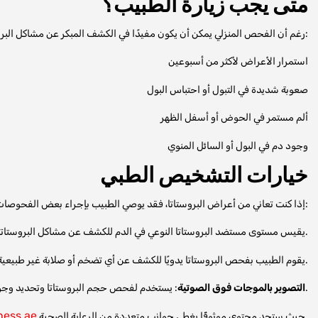
متى يجب زيارة الطبيب؟
رغم أن الفحص المنزلي يمكن أن يكون مفيدًا في الكشف المبكر عن مشاكل البروستاتا، إلا أنه لا يمكن أن يكون بديلاً عن الفحص الطبي. يُنصح بزيارة الطبيب إذا كنت تعاني من:
استمرار الأعراض لأكثر من أسبوعين
صعوبة شديدة في التبول أو احتباس البول
ألم مستمر في الحوض أو أسفل الظهر
وجود دم في البول أو السائل المنوي
خيارات التشخيص الطبي
إذا كنت تعاني من أعراض البروستاتا، فقد يوصي الطبيب بإجراء بعض الفحوصات مثل:
: يقيس مستوى مستضد البروستاتا النوعي في الدم للكشف عن مشاكل البروستاتا.
: يقوم الطبيب بفحص البروستاتا يدويًا للكشف عن أي تضخم أو صلابة غير طبيعية.
: يستخدم لفحص حجم البروستاتا وتحديد وجود أي مشكلات أخرى.
التصوير بالموجات فوق الصوتية
ness.ae
حيث ستجد محتوى موثوقًا يغطي جوانب متعددة من الرعاية الصحية.