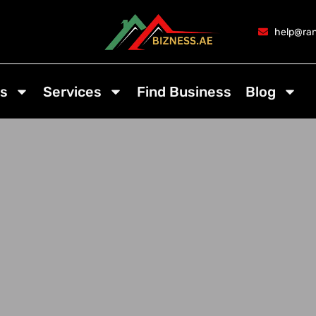
help@ran
s
Services
Find Business
Blog